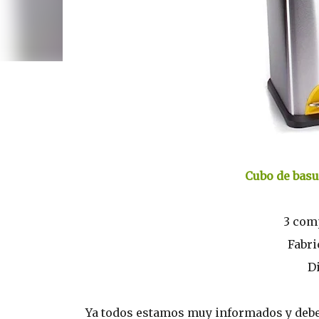
Cubo de basu
3 com
Fabri
D
Ya todos estamos muy informados y debe