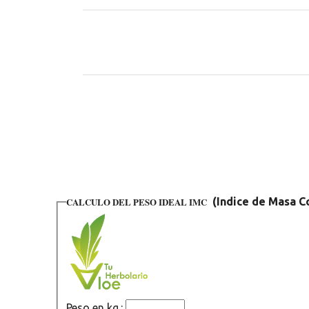
C
o
m
e
n
t
a
r
i
CALCULO DEL PESO IDEAL IMC
(Indice de Masa C
o
s
Peso en kg.: