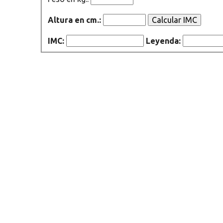
Altura en cm.:
IMC:
Leyenda: