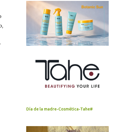
o
o,
y
Día de la madre-Cosmética-Tahe#