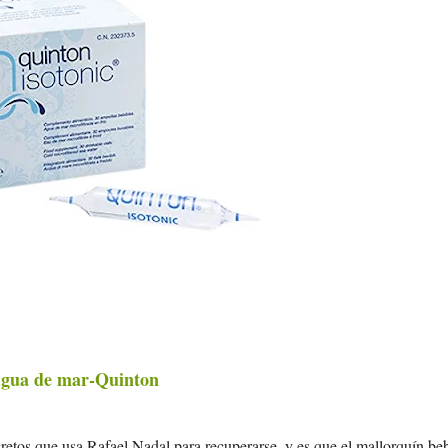
gua de mar-Quinton
cretos que usa Rafael Nadal para recuperarse, y es que el mallorquín be