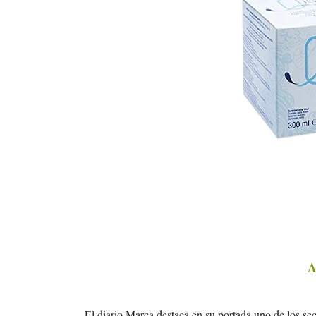
A
El diario Marca destaca en su portada uno de los se