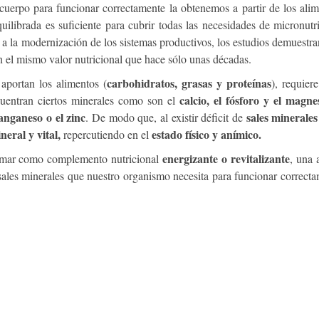
 cuerpo para funcionar correctamente la obtenemos a partir de los ali
uilibrada es suficiente para cubrir todas las necesidades de micronutr
a la modernización de los sistemas productivos, los estudios demuestr
 el mismo valor nutricional que hace sólo unas décadas.
carbohidratos, grasas y proteínas
portan los alimentos (
), requier
calcio, el fósforo y el magnes
cuentran ciertos minerales como son el
nganeso o el zinc
sales minerales
. De modo que, al existir déficit de
neral y vital,
estado físico y anímico.
repercutiendo en el
energizante o revitalizante
e mar como complemento nutricional
, una 
 sales minerales que nuestro organismo necesita para funcionar correct