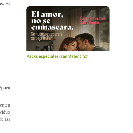
s.
Es
Packs especiales-San Valentín#
 época
enten
ividuo
de las