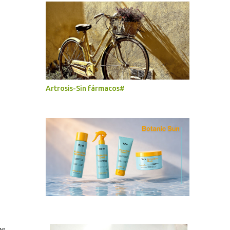
Artrosis-Sin fármacos#
be