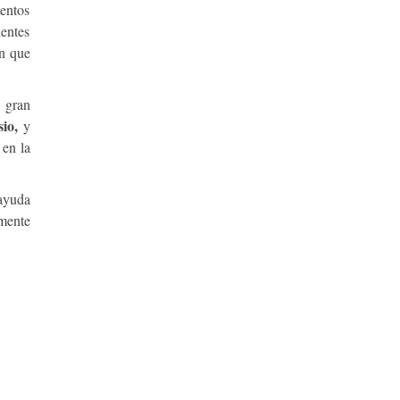
mentos
ientes
an que
e gran
io,
y
en la
ayuda
amente