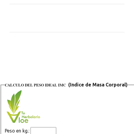
C
o
m
e
n
t
a
r
i
CALCULO DEL PESO IDEAL IMC
(Indice de Masa Corporal)
o
s
Peso en kg.: